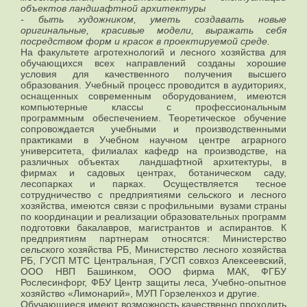
объектов ландшафтной архитектуры
- быть художником, уметь создавать новые
оригинальные, красивые модели, выражать себя
посредством форм и красок в проектируемой среде.
На факультете агротехнологий и лесного хозяйства для
обучающихся всех направлений созданы хорошие
условия для качественного получения высшего
образования. Учебный процесс проводится в аудиториях,
оснащенных современным оборудованием, имеются
компьютерные классы с профессиональным
программным обеспечением. Теоретическое обучение
сопровождается учебными и производственными
практиками в Учебном научном центре аграрного
университета, филиалах кафедр на производстве, на
различных объектах ландшафтной архитектуры, в
фирмах и садовых центрах, ботаническом саду,
лесопарках и парках. Осуществляется тесное
сотрудничество с предприятиями сельского и лесного
хозяйства, имеются связи с профильными вузами страны
по координации и реализации образовательных программ
подготовки бакалавров, магистрантов и аспирантов. К
предприятиям партнерам относятся: Министерство
сельского хозяйства РБ, Министерство лесного хозяйства
РБ, ГУСП МТС Центральная, ГУСП совхоз Алексеевский,
ООО НВП Башинком, ООО фирма МАК, ФГБУ
Рослесинфорг, ФБУ Центр защиты леса, Учебно-опытное
хозяйство «Лимонарий», МУП Горзеленхоз и другие.
Обучающиеся имеют возможность качественно проходить