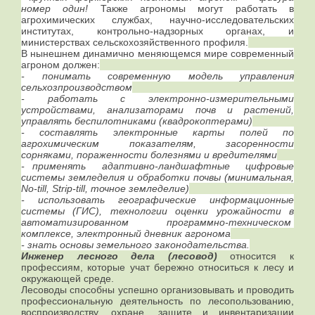
номер один!
Также агрономы могут работать в
агрохимических службах, научно-исследовательских
институтах, контрольно-надзорных органах, и
министерствах сельскохозяйственного профиля.
В нынешнем динамично меняющемся мире современный
агроном должен:
- понимать современную модель управления
сельхозпроизводством
- работать с электронно-измерительными
устройствами, анализаторами почв и растений,
управлять беспилотниками (квадрокоптерами)
-
составлять электронные карты полей по
агрохимическим показателям, засоренности
сорняками, пораженности болезнями и вредителями
- применять адаптивно-ландшафтные цифровые
системы земледелия и обработки почвы (минимальная,
No
-
till
,
Strip
-
till
, точное земледелие)
- использовать географические информационные
системы (ГИС), технологии оценки урожайности в
автоматизированном программно-техническом
комплексе, электронный дневник агронома
-
знать основы земельного законодательства.
Инженер лесного дела (лесовод)
относится к
профессиям, которые учат бережно относиться к лесу и
окружающей среде.
Лесоводы способны успешно организовывать и проводить
профессиональную деятельность по лесопользованию,
воспроизводству, охране, защите и инвентаризации