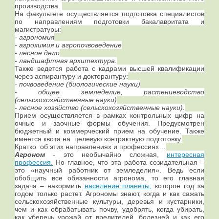
производства.
На факультете осуществляется подготовка специалистов
по направлениям подготовки бакалавритата и
магистратуры:
- агрономия
- агрохимия и агропочвоведение
- лесное дело
- ландшафтная архитектура.
Также ведется работа с кадрами высшей квалификации
через аспирантуру и докторантуру:
- почвоведение (биологические науки)
- общее земледелие, растениеводство
(сельскохозяйственные науки)
- лесное хозяйство (сельскохозяйственные науки).
Прием осуществляется в рамках контрольных цифр на
очные и заочные формы обучения. Предусмотрен
бюджетный и коммерческий прием на обучение. Также
имеется квота на целевую контрактную подготовку.
Кратко об этих направлениях и профессиях…
Агроном
- это необычайно сложная,
интересная
профессия.
Но главное, что эта работа созидательная –
это «научный работник от земледелия». Ведь если
обобщить все обязанности агронома, то его главная
задача – накормить
население планеты,
которое год за
годом только растет. Агрономы знают, когда и как сажать
сельскохозяйственные культуры, деревья и кустарники,
чем и как обрабатывать почву, удобрять, когда убирать,
как уберечь урожай от вредителей, болезней и как его