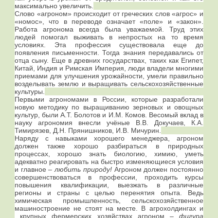
максимально увеличить.
Слово «агроном» происходит от греческих слов «агрос» и
«номос», что в переводе означает «поле» и «закон».
Работа агронома всегда была уважаемой. Труд этих
людей помогал выживать в непростых на то время
условиях. Эта профессия существовала еще до
появления письменности. Тогда знания передавались от
отца сыну. Еще в древних государствах, таких как Египет,
Китай, Индия и Римская Империя, люди владели многими
приемами для улучшения урожайности, умели правильно
возделывать землю и выращивать сельскохозяйственные
культуры.
Первыми агрономами в России, которые разработали
новую методику по выращиванию зерновых и овощных
культур, были А.Т. Болотов и И.М. Комов. Весомый вклад в
науку агрономия внесли учёные В.В. Докучаев, К.А.
Тимирязев, Д.Н. Прянишников, И.В. Мичурин.
Наряду с навыками хорошего менеджера, агроном
должен также хорошо разбираться в природных
процессах, хорошо знать биологию, химию, уметь
адекватно реагировать на быстро изменяющиеся условия
и
главное
– любить природу!
Агроном должен постоянно
совершенствоваться в профессии, проходить курсы
повышения квалификации, выезжать в различные
регионы и страны с целью перенятия опыта. Ведь
химическая промышленность, сельскохозяйственное
машиностроение не стоят на месте. В агрохолдингах и
крупных фермерских хозяйствах агроном –
фигура