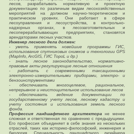
лесов, разрабатывать нормативную и проектную
документацию по различным видам лесохозяйственных
мероприятий на должном научно-теоретическом и
практическом уровнях. Они работают в сфере
лесоуправления и лесоустройства, в контрольно-
надзорных органах, в лесозаготовительных и
лесоперерабатывающих предприятиях, становятся
арендаторами лесных участков.
Инженер лесного дела должен:
- уметь применять новейшие программы ГИС,
использование спутниковых снимков и технологии GPS
(Map
I
nfo, ArcGIS, ГИС TopoL и др.)
- знать лесное законодательство, нормативно-
правовые акты регулирующие лесные отношения
- работать с современными таксационными
электронно-измерительными приборами, электро- и
бензоинструментами
- обеспечивать многоцелевое, рациональное,
непрерывное и неистощительное использование лесов
- обеспечивать ведение документации по
государственному учету лесов, лесному кадастру и
учету состояния и использования земель лесного
фонда.
Профессия ландшафтного архитектора
не менее
сложная и ответственная по сравнению с предыдущими.
Его профессия объединяет в себе знания из нескольких
отраслей, таких как историко-философский, инженерия и
биология. Специальность ландшафтного дизайнера