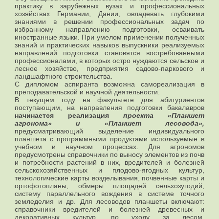
практику в зарубежных вузах и профессиональных
хозяйствах Германии, Дании, овладевать глубокими
знаниями в решении профессиональных задач по
избранному направлению подготовки, осваивать
иностранные языки. При умелом применении полученных
знаний и практических навыков выпускники реализуемых
направлений подготовки становятся востребованными
профессионалами, в которых остро нуждаются сельское и
лесное хозяйство, предприятия садово-паркового и
ландшафтного строительства.
С дипломом аспиранта возможна самореализация в
преподавательской и научной деятельности.
В текущем году на факультете для абитуриентов
поступающим, на направления подготовки бакалавров
начинается реализация
проекта «Планшет
агронома» и «Планшет лесовода»,
предусматривающий выделение индивидуального
планшета с программными продуктами используемые в
учебном и научном процессах. Для агрономов
предусмотрены справочники по выносу элементов из почв
и потребности растений в них, вредителей и болезней
сельскохозяйственных и плодово-ягодных культур,
технологические карты возделывания, почвенные карты и
ортофотопланы, обмеры площадей сельхозугодий,
систему параллельного вождения в системе точного
земледелия и др. Для лесоводов планшеты включают:
справочники вредителей и болезней древесных и
декоративных культур, по уходу за лесом,