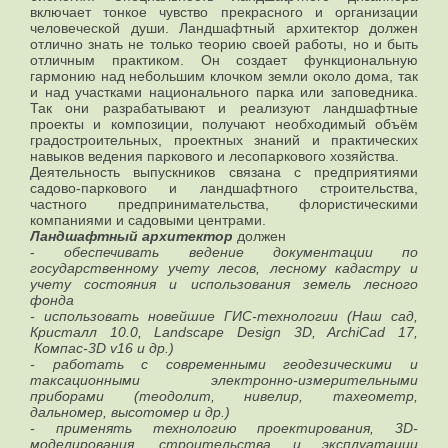
включает тонкое чувство прекрасного и организации
человеческой души. Ландшафтный архитектор должен
отлично знать не только теорию своей работы, но и быть
отличным практиком. Он создает функциональную
гармонию над небольшим клочком земли около дома, так
и над участками национального парка или заповедника.
Так они разрабатывают и реализуют ландшафтные
проекты и композиции, получают необходимый объём
градостроительных, проектных знаний и практических
навыков ведения паркового и лесопаркового хозяйства.
Деятельность выпускников связана с предприятиями
садово-паркового и ландшафтного строительства,
частного предпринимательства, флористическими
компаниями и садовыми центрами.
Ландшафтный архитектор
должен
-
обеспечивать ведение документации по
государственному учету лесов, лесному кадастру и
учету состояния и использования земель лесного
фонда
- использовать новейшие ГИС-технологии (Наш сад,
Кристалл 10.0, Landscape Design 3D, ArchiCad 17,
Компас-3D v16 и др.)
- работать с современными геодезическими и
таксационными электронно-измерительными
приборами (теодолит, нивелир, тахеометр,
дальномер, высотомер и др.)
- применять технологию проектирования, 3D-
моделирования, строительства и эксплуатации