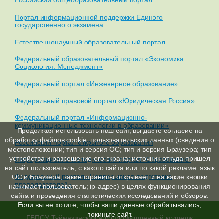
Российский общеобразовательный портал
Портал информационной поддержки Единого
государственного экзамена
Естественнонаучный образовательный портал
Федеральный образовательный портал «Экономика.
Социология. Менеджмент»
Федеральный портал «Инженерное образование»
Федеральный правовой портал «Юридическая Россия»
Федеральный портал «Информационно-
коммуникационные технологии в образовании»
Продолжая использовать наш сайт, вы даете согласие на
обработку файлов cookie, пользовательских данных (сведения о
Российский портал открытого образования
местоположении; тип и версия ОС; тип и версия Браузера; тип
устройства и разрешение его экрана; источник откуда пришел
Информационно-методический портал "Образование"
на сайт пользователь; с какого сайта или по какой рекламе; язык
Федеральный портал «Непрерывная подготовка
ОС и Браузера; какие страницы открывает и на какие кнопки
преподавателей»
нажимает пользователь; ip-адрес) в целях функционирования
сайта и проведения статистических исследований и обзоров.
Если вы не хотите, чтобы ваши данные обрабатывались,
покиньте сайт.
ГБПОУ Туймазинский агропромышленный колледж