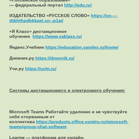
— федеральный портал
http://edu.ru/
ИЗДАТЕЛЬСТВО «РУССКОЕ СЛОВО»
https://xn----
dtbhthpdbkkaet.xn--p1ai/
«Я Класс» дистанционное
обучение
https://www.yaklass.ru/
Яндекс.Учебник
https://education.yandex.ru/home/
Дневник.ру
https://dnevnik.ru/
Учи.ру
https://uchi.ru/
Системы дистанционного и электронного обучения:
Microsoft Teams Работайте удаленно и не чувствуйте
себя оторванным от
коллектива
https://products.office.com/ru-ru/microsoft-
teams/group-chat-software
Learme — платформа для онлайн-