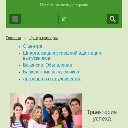
Перейти на полную версию
Главная
Центр карьеры
→
О центре
Шпаргалка для успешной адаптации
выпускников
Вакансии. Объявления
Банк резюме выпускников
Договора о сотрудничестве
Траектория
успеха