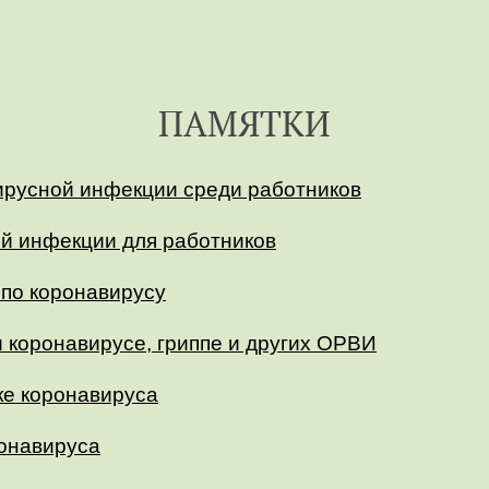
ПАМЯТКИ
ирусной инфекции среди работников
й инфекции для работников
 по коронавирусу
 коронавирусе, гриппе и других ОРВИ
ке коронавируса
ронавируса