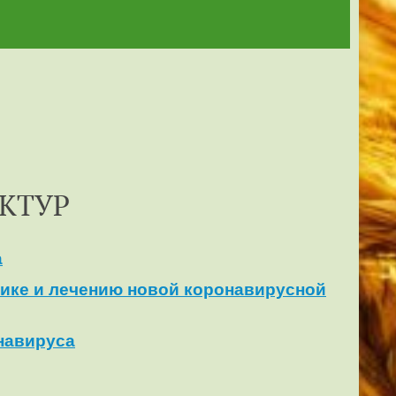
КТУР
а
ике и лечению новой коронавирусной
навируса