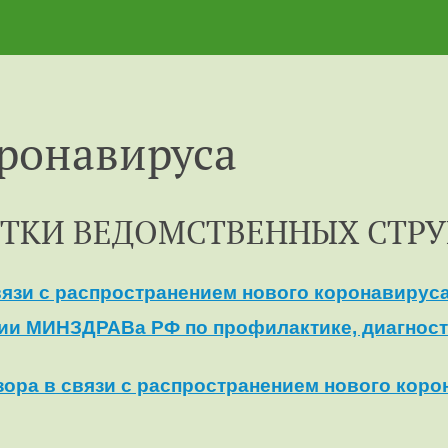
ронавируса
ТКИ ВЕДОМСТВЕННЫХ СТРУ
язи c распространением нового коронавирус
и МИНЗДРАВа РФ по профилактике, диагност
ора в связи c распространением нового коро