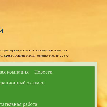
с. Субханкулово ул.Южная, 5 телефон: 8(34782)44-1-88
, с.Шаран, ул.Шоссейная, 17 телефон: 8(34769) 2-16-73
ая компания
Новости
трационный экзамен
тательная работа