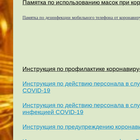
Памятка по использованию масок при ко
Памятка по дезинфекции мобильного телефона от коронавир
Инструкция по профилактике коронавиру
Инструкция по действию персонала в сл
COVID-19
Инструкция по действию персонала в сл
инфекцией COVID-19
Инструкция по предупреждению коронав