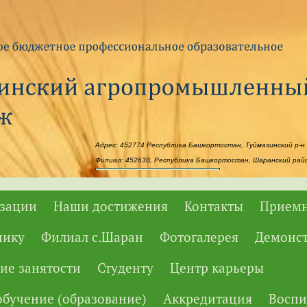
Адрес: 452774 Республика Башкортостан, Туймазинский р-н 
Филиал: 452630, Республика Башкортостан, Шаранский район
Powered by
Translate
изации
Наши достижения
Контакты
Приемн
нику
Филиал с.Шаран
Фотогалерея
Демонс
ие занятости
Студенту
Центр карьеры
бучение (образование)
Аккредитация
Воспи