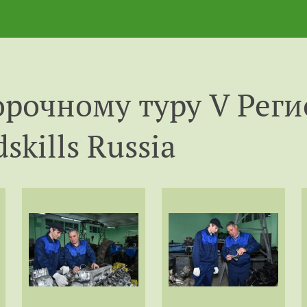
орочному туру V Рег
kills Russia