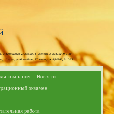
с. Субханкулово ул.Южная, 5 телефон: 8(34782)44-1-88
, с.Шаран, ул.Шоссейная, 17 телефон: 8(34769) 2-16-73
ая компания
Новости
трационный экзамен
тательная работа