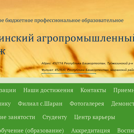
Адрес: 452774 Республика Башкортостан, Туймазинский р-н 
Филиал: 452630, Республика Башкортостан, Шаранский район
Powered by
Translate
изации
Наши достижения
Контакты
Приемн
нику
Филиал с.Шаран
Фотогалерея
Демонс
ие занятости
Студенту
Центр карьеры
бучение (образование)
Аккредитация
Воспи