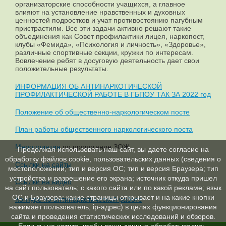
организаторские способности учащихся, а главное
влияют на установление нравственных и духовных
ценностей подростков и учат противостоянию пагубным
пристрастиям. Все эти задачи активно решают такие
объединения как Совет профилактики лицея, наркопост,
клубы «Фемида», «Психология и личность», «Здоровье»,
различные спортивные секции, кружки по интересам.
Вовлечение ребят в досуговую деятельность дает свои
положительные результаты.
ИНФОРМАЦИЯ ОБ АНТИНАРКОТИЧЕСКОЙ
ПРОФИЛАКТИЧЕСКОЙ РАБОТЕ В ГБПОУ ТАК ЗА 2022 год
Положение об общественно-наркологическом посте
План работы общественного наркологического поста
Мероприятия
по пропоганде ЗОЖ
Продолжая использовать наш сайт, вы даете согласие на
обработку файлов cookie, пользовательских данных (сведения о
Ссылки на сайты
местоположении; тип и версия ОС; тип и версия Браузера; тип
устройства и разрешение его экрана; источник откуда пришел
Ссылки на видео
на сайт пользователь; с какого сайта или по какой рекламе; язык
ОС и Браузера; какие страницы открывает и на какие кнопки
Конкурс по антинаркотической работе
нажимает пользователь; ip-адрес) в целях функционирования
сайта и проведения статистических исследований и обзоров.