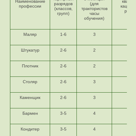
Наименование
квалиф
разрядов
(для
профессии
кацион
(классов,
трактористов
разря
групп)
часы
обучения)
Маляр
1-6
3
2-3
Штукатур
2-6
2
2
Плотник
2-6
2
2
Столяр
2-6
3
2
Каменщик
2-6
3
2
Бармен
3-5
4
3
Кондитер
3-5
4
3