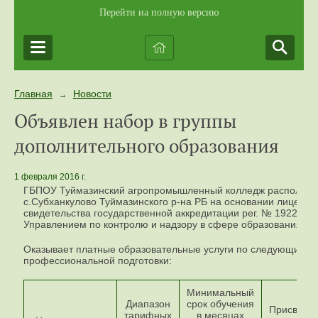
Перейти на полную версию
Главная
Новости
→
Объявлен набор в группы
дополнительного образования
1 февраля 2016 г.
ГБПОУ Туймазинский агропромышленный колледж расположен
с.Субханкулово Туймазинского р-на РБ на основании лицензи
свидетельства государственной аккредитации рег. № 1922 о
Управлением по контролю и надзору в сфере образования РБ 
Оказывает платные образовательные услуги по следующим 
профессиональной подготовки:
Минимальный
Диапазон
срок обучения
Присваив
тарифных
в месяцах