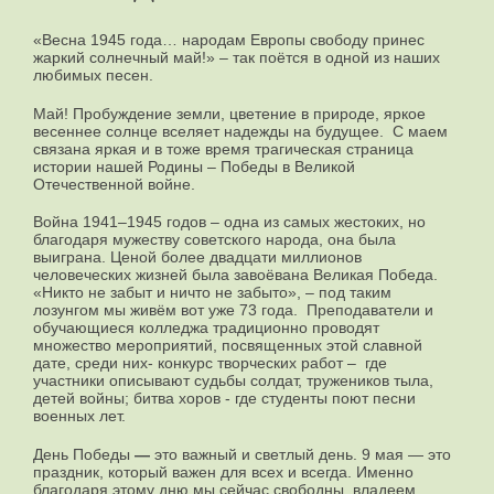
«Весна 1945 года… народам Европы свободу принес
жаркий солнечный май!» – так поётся в одной из наших
любимых песен.
Май! Пробуждение земли, цветение в природе, яркое
весеннее солнце вселяет надежды на будущее. С маем
связана яркая и в тоже время трагическая страница
истории нашей Родины – Победы в Великой
Отечественной войне.
Война 1941–1945 годов – одна из самых жестоких, но
благодаря мужеству советского народа, она была
выиграна. Ценой более двадцати миллионов
человеческих жизней была завоёвана Великая Победа.
«Никто не забыт и ничто не забыто», – под таким
лозунгом мы живём вот уже 73 года. Преподаватели и
обучающиеся колледжа традиционно проводят
множество мероприятий, посвященных этой славной
дате, среди них- конкурс творческих работ – где
участники описывают судьбы солдат, тружеников тыла,
детей войны; битва хоров - где студенты поют песни
военных лет.
День Победы
—
это важный и светлый день.
9 мая — это
праздник, который важен для всех и всегда. Именно
благодаря этому дню мы сейчас свободны, владеем