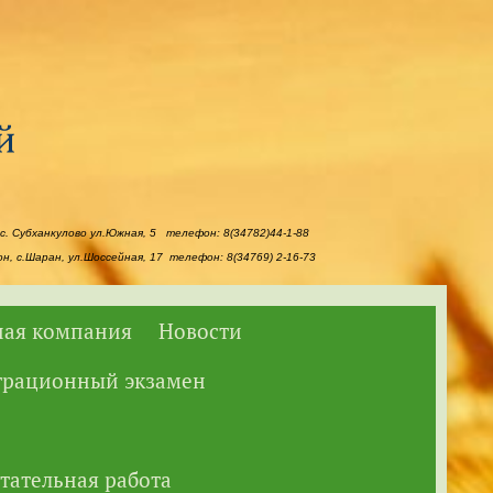
с. Субханкулово ул.Южная, 5 телефон: 8(34782)44-1-88
, с.Шаран, ул.Шоссейная, 17 телефон: 8(34769) 2-16-73
ая компания
Новости
трационный экзамен
тательная работа